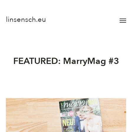
linsensch.eu
Menü
umsch
FEATURED: MarryMag #3