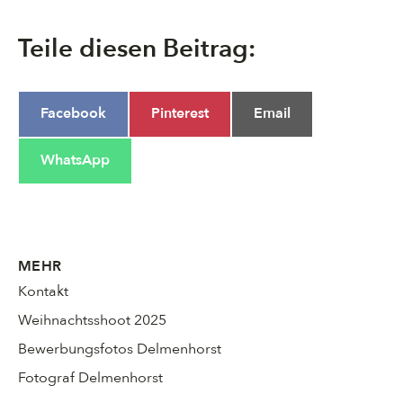
Teile diesen Beitrag:
Share
Share
Share
Facebook
Pinterest
Email
on
on
on
Share
WhatsApp
on
MEHR
Kontakt
Weihnachtsshoot 2025
Bewerbungsfotos Delmenhorst
Fotograf Delmenhorst