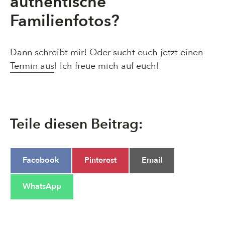
authentische
Familienfotos?
Dann schreibt mir! Oder
sucht euch jetzt einen
Termin aus
! Ich freue mich auf euch!
Teile diesen Beitrag:
Share
Share
Share
Facebook
Pinterest
Email
on
on
on
Share
WhatsApp
on