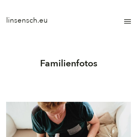
linsensch.eu
Menü
umsch
Familienfotos