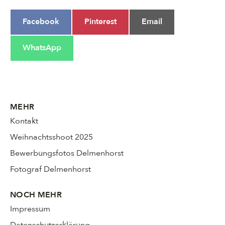
Share
Share
Share
Facebook
Pinterest
Email
on
on
on
Share
WhatsApp
on
MEHR
Kontakt
Weihnachtsshoot 2025
Bewerbungsfotos Delmenhorst
Fotograf Delmenhorst
NOCH MEHR
Impressum