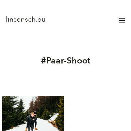
linsensch.eu
Menü
umsch
#Paar-Shoot