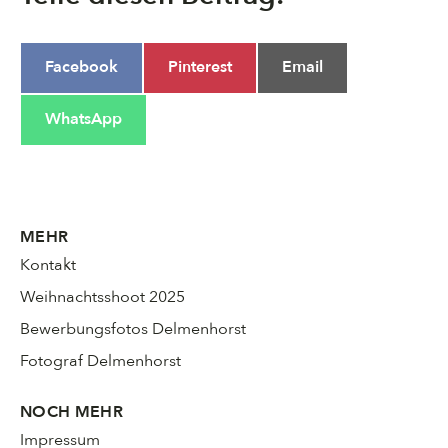
Share
Share
Share
Facebook
Pinterest
Email
on
on
on
Share
WhatsApp
on
MEHR
Kontakt
Weihnachtsshoot 2025
Bewerbungsfotos Delmenhorst
Fotograf Delmenhorst
NOCH MEHR
Impressum