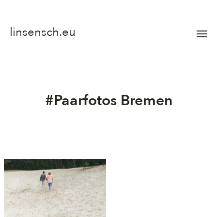
linsensch.eu
Menü
umsch
#Paarfotos Bremen