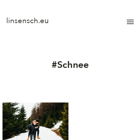
linsensch.eu
Menü
umsch
#Schnee