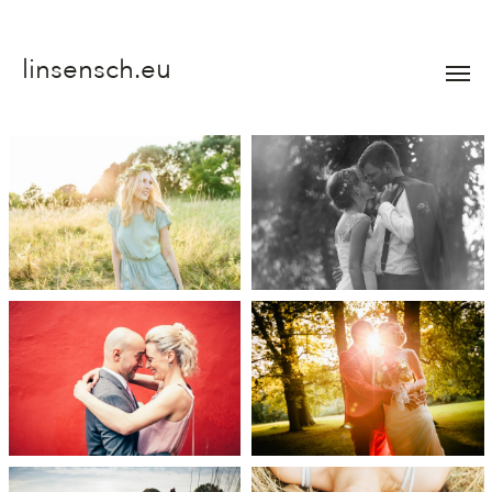
linsensch.eu
Menü
umsch