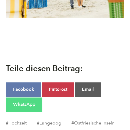
Teile diesen Beitrag:
Share
Share
Share
Facebook
Pinterest
Email
on
on
on
Share
WhatsApp
on
#
Hochzeit
#
Langeoog
#
Ostfriesische Inseln